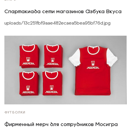
Спартакиада сети магазинов Азбука Вкуса
uploads/13c251fbf9aae482ecaea5bea95bf76d.jpg
ФУТБОЛКИ
Фирменный мерч для сотрудников Мосигра