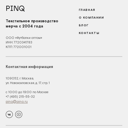
PINQ
ГЛАВНАЯ
О КОМПАНИИ
Текстильное производство
БЛОГ
мерча с 2004 года
КОНТАКТЫ
ООО «Футболки оптом»
ИНН: 7720341783
КПП: 772001001
Контактная информация
109052, г. Москва,
ул. Новохохловская, д. 17, стр. 1
с 10:00 до 19:00 по Москве
+7 (495) 215-55-32
pinq@pinq.ru