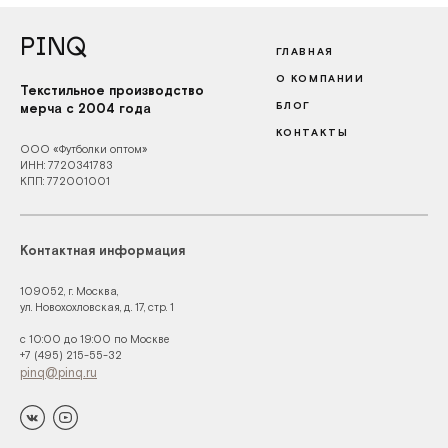
PINQ
ГЛАВНАЯ
О КОМПАНИИ
Текстильное производство
БЛОГ
мерча с 2004 года
КОНТАКТЫ
ООО «Футболки оптом»
ИНН: 7720341783
КПП: 772001001
Контактная информация
109052, г. Москва,
ул. Новохохловская, д. 17, стр. 1
с 10:00 до 19:00 по Москве
+7 (495) 215-55-32
pinq@pinq.ru