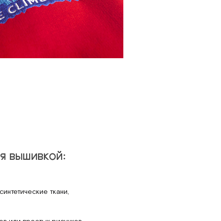
я вышивкой:
синтетические ткани,
в или простых рисунков.