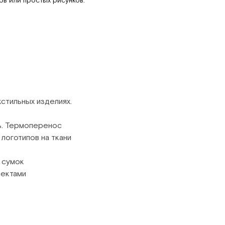
стильных изделиях.
ь. Термоперенос
логотипов на ткани
 сумок
фектами