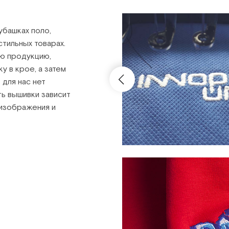
убашках поло,
кстильных товарах.
ю продукцию,
 в крое, а затем
 для нас нет
ь вышивки зависит
 изображения и