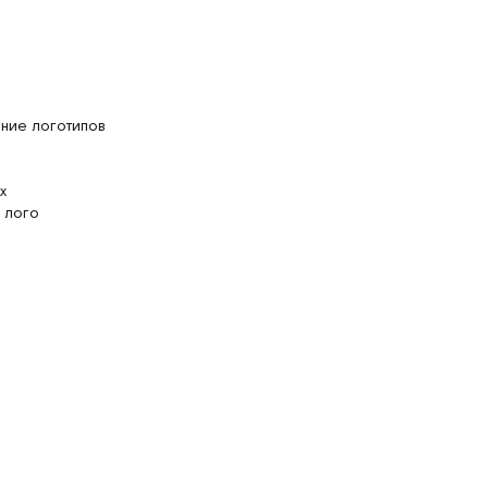
ние логотипов
х
 лого