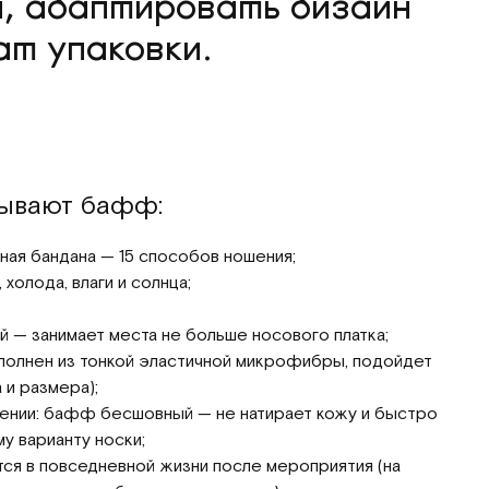
й, адаптировать дизайн
ат упаковки.
зывают бафф:
ная бандана — 15 способов ношения;
 холода, влаги и солнца;
ый — занимает места не больше носового платка;
полнен из тонкой эластичной микрофибры, подойдет
 и размера);
ении: бафф бесшовный — не натирает кожу и быстро
у варианту носки;
тся в повседневной жизни после мероприятия (на