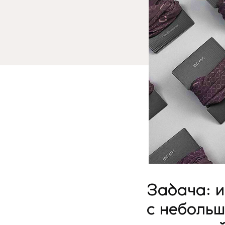
Задача: 
с неболь