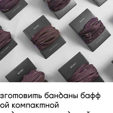
изготовить банданы бафф
шой компактной