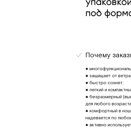
упаковко
под форм
Почему зака
● многофункциональ
● защищает от ветра,
● быстро сохнет;
● легкий и компактн
● безразмерный (вы
для любого возраста
● комфортный в нош
надевается по любом
● активно используе