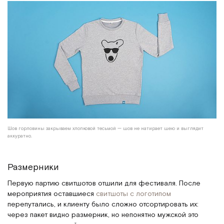
Шов горловины закрываем хлопковой тесьмой — шов не натирает шею и выглядит
аккуратно.
Размерники
Первую партию свитшотов отшили для фестиваля. После
мероприятия оставшиеся
свитшоты с логотипом
перепутались, и клиенту было сложно отсортировать их:
через пакет видно размерник, но непонятно мужской это