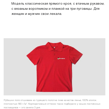
Модель классическая прямого кроя, с втачным рукавом,
с вязаным воротником и планкой на три пуговицы. Для
женщин и мужчин свои лекала.
Рубашки поло отшиваем из турецкого полотна пике качества пенье, 100% хлопок
плотностью 180 г/м². Корпоративный оттенок ткани подбирали у наших постоянных
поставщиков — это заняло 3 дня.