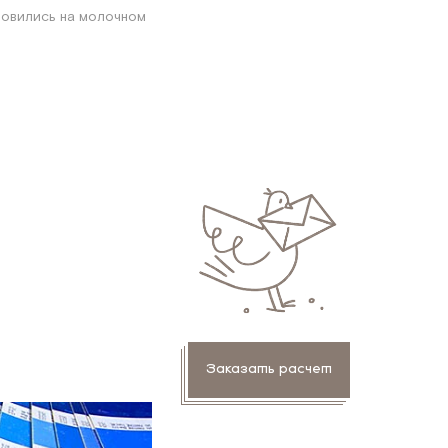
новились на молочном
Заказать расчет