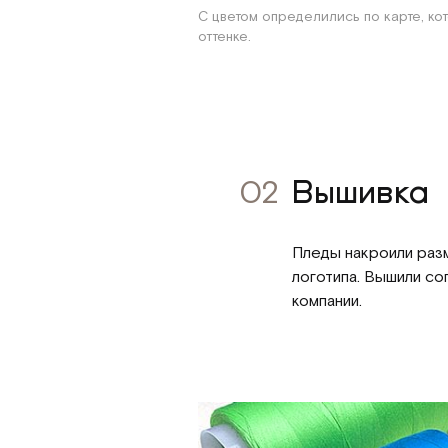
С цветом определились по карте, к
оттенке.
02
Вышивка
Пледы накроили разм
логотипа. Вышили с
компании.