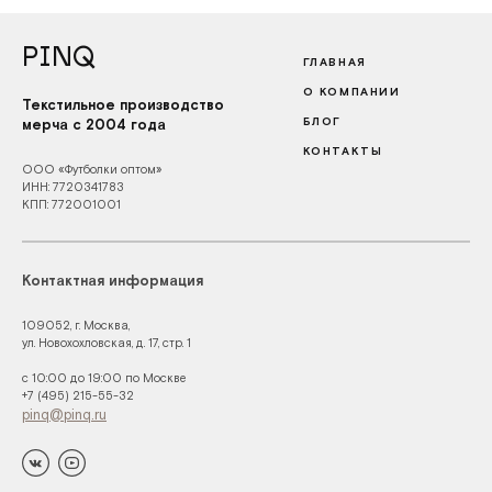
PINQ
ГЛАВНАЯ
О КОМПАНИИ
Текстильное производство
БЛОГ
мерча с 2004 года
КОНТАКТЫ
ООО «Футболки оптом»
ИНН: 7720341783
КПП: 772001001
Контактная информация
109052, г. Москва,
ул. Новохохловская, д. 17, стр. 1
с 10:00 до 19:00 по Москве
+7 (495) 215-55-32
pinq@pinq.ru