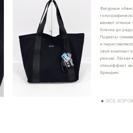
Фигурные обвес
голографической
меняют оттенок 
блеска до раду
Подвесы снимаю
и переставляют
свой комплект 
рюкзак. Лёгкая 
спецэффект, ак
брендинг.
🔹
ВСЕ ХАР