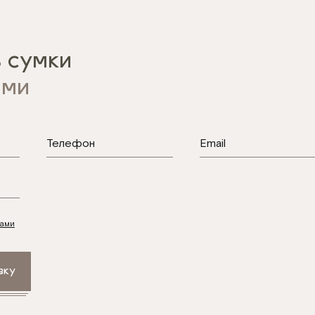
 сумки
ами
ами
вку