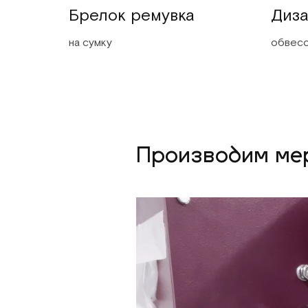
Брелок ремувка
Диза
на сумку
обвес
Производим мер