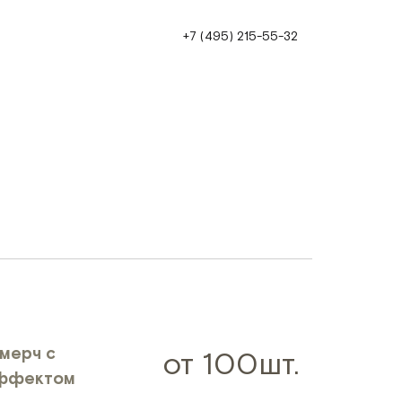
+7 (495) 215-55-32
мерч с
от 100шт.
ффектом
___________________________