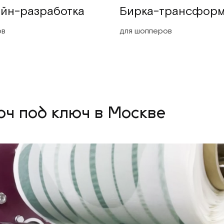
йн-разработка
Бирка-трансфор
ов
для шопперов
ч под ключ в Москве