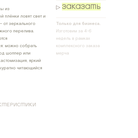
ЗАКАЗАТЬ
▷
ы из
 плёнки ловят свет и
___________________________
— от зеркального
Только для бизнеса.
жного перелива.
Изготовим за 4-6
тся
недель в рамках
ся: можно собрать
комплексного заказа
под шоппер или
мерча
кастомизация, яркий
куратно читающийся
АКТЕРИСТИКИ