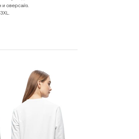
 и оверсайз.
3XL.