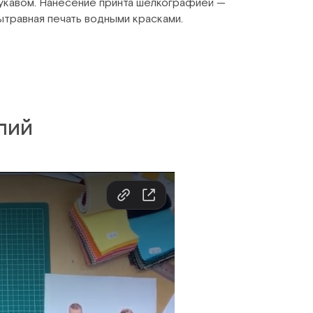
укавом. Нанесение принта шелкографией —
ытравная печать водными красками.
лий