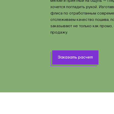
мягкий и приятный на ощупь — гля
хочется погладить рукой. Изготав
флиса по отработанным совреме
отслеживаем качество пошива, п
заказывают не только как промо,
продажу.
Заказать расчет