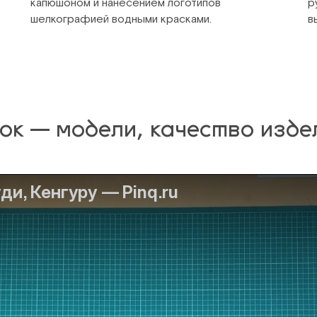
капюшоном и нанесением логотипов
р
шелкографией водными красками.
в
к — модели, качество изде