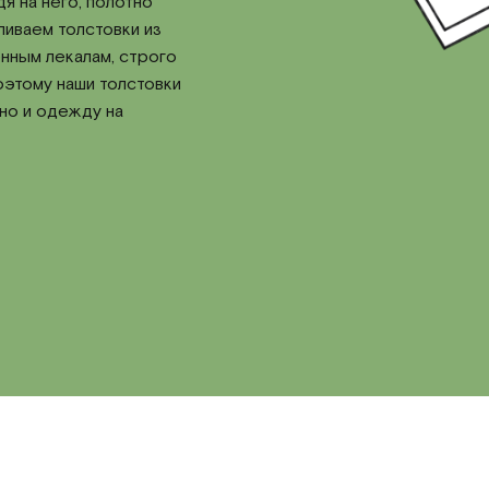
дя на него, полотно
ливаем толстовки из
нным лекалам, строго
оэтому наши толстовки
 но и одежду на