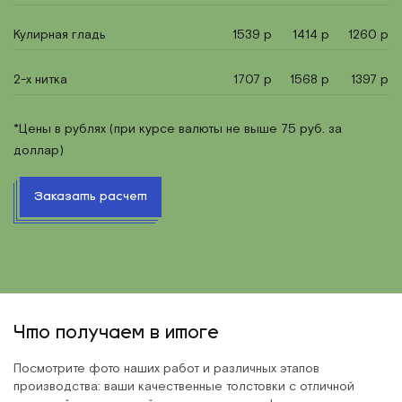
Кулирная гладь
1539 р
1414 р
1260 р
2-х нитка
1707 р
1568 р
1397 р
*Цены в рублях (при курсе валюты не выше 75 руб. за
доллар)
Заказать расчет
Что получаем в итоге
Посмотрите фото наших работ и различных этапов
производства: ваши качественные толстовки с отличной