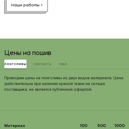
Наши работы >
Цены на пошив
ЛОНГСЛИВЫ
СВИТШОТЫ
ХУДИ
Приводим цены на лонгсливы из двух видов материала. Цена
действительна при наличии нужной ткани на складе
поставщика, не является публичной офертой.
Материал
100
500
1000